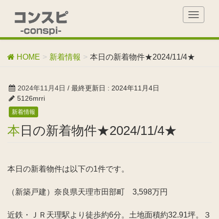
T
o
g
g
HOME
新着情報
本日の新着物件★2024/11/4★
l
e
n
2024年11月4日
/ 最終更新日 :
2024年11月4日
a
5126mrri
v
新着情報
i
g
本日の新着物件★2024/11/4★
a
t
i
o
本日の新着物件は以下の1件です。
n
（新築戸建）奈良県天理市田部町 3,598万円
近鉄・ＪＲ天理駅より徒歩約6分。土地面積約32.91坪。３