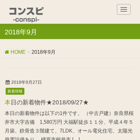
T
o
g
2018年9月
g
l
e
n
HOME
2018年9月
a
v
i
g
2018年9月27日
a
新着情報
t
i
本日の新着物件★2018/09/27★
o
n
本日の新着物件は以下の1件です。 （中古戸建）奈良県桜
井市大字吉備 1,580万円 大福駅徒歩１１分、平成４年５
月築、鉄骨造３階建て、7LDK、オール電化住宅、太陽光
発電設備あり 橿原市桜井市 […]