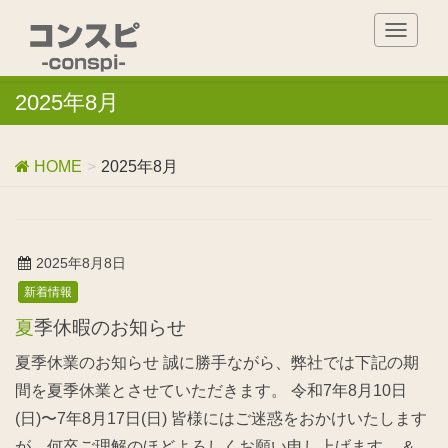
T
o
g
2025年8月
g
l
e
n
HOME
2025年8月
a
v
i
g
2025年8月8日
a
新着情報
t
i
夏季休暇のお知らせ
o
n
夏季休業のお知らせ 誠に勝手ながら、弊社では下記の期
間を夏季休業とさせていただきます。 令和7年8月10日
(日)〜7年8月17日(日) 皆様にはご迷惑をおかけいたします
が、何卒ご理解のほどよろしくお願い申し上げます。 &