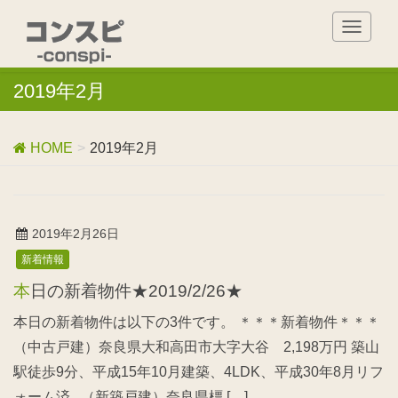
T
o
g
2019年2月
g
l
e
n
HOME
2019年2月
a
v
i
g
2019年2月26日
a
新着情報
t
i
本日の新着物件★2019/2/26★
o
n
本日の新着物件は以下の3件です。 ＊＊＊新着物件＊＊＊
（中古戸建）奈良県大和高田市大字大谷 2,198万円 築山
駅徒歩9分、平成15年10月建築、4LDK、平成30年8月リフ
ォーム済 （新築戸建）奈良県橿 […]