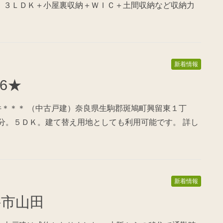
。 ３ＬＤＫ＋小屋裏収納＋ＷＩＣ＋土間収納など収納力
新着情報
16★
件＊＊＊ （中古戸建）奈良県生駒郡斑鳩町興留東１丁
13分。５ＤＫ。建て替え用地としても利用可能です。 詳し
新着情報
桜井市山田