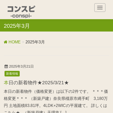
T
o
g
2025年3月
g
l
e
n
HOME
2025年3月
a
v
i
g
2025年3月21日
a
新着情報
t
i
本日の新着物件★2025/3/21★
o
n
本日の新着物件（価格変更）は以下の2件です。 ＊＊＊価
格変更＊＊＊ （新築戸建）奈良県橿原市縄手町 3,180万
円 土地面積83.81坪。4LDK+2WICの平屋建て。 詳しくは
こちら★ （新築戸建）天理市 […]