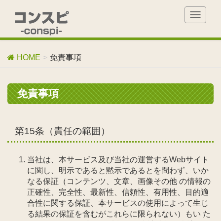
T
o
g
g
HOME
免責事項
l
e
n
免責事項
a
v
i
g
第15条（責任の範囲）
a
t
i
当社は、本サービス及び当社の運営するWebサイト
o
に関し、明示であると黙示であるとを問わず、いか
n
なる保証（コンテンツ、文章、画像その他 の情報の
正確性、完全性、最新性、信頼性、有用性、目的適
合性に関する保証、本サービスの使用によって生じ
る結果の保証を含むがこれらに限られない）もい た