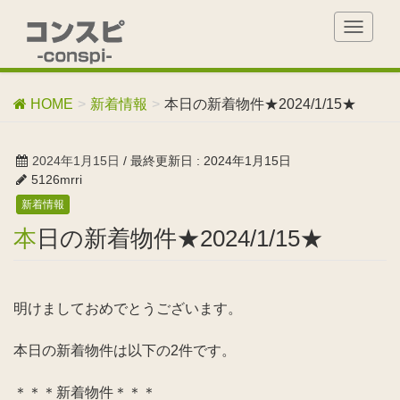
T
o
g
g
HOME
新着情報
本日の新着物件★2024/1/15★
l
e
n
2024年1月15日
/ 最終更新日 :
2024年1月15日
a
5126mrri
v
新着情報
i
g
本日の新着物件★2024/1/15★
a
t
i
o
明けましておめでとうございます。
n
本日の新着物件は以下の2件です。
＊＊＊新着物件＊＊＊