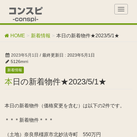
T
o
g
g
HOME
新着情報
本日の新着物件★2023/5/1★
l
e
n
2023年5月1日
/ 最終更新日 :
2023年5月1日
a
5126mrri
v
新着情報
i
g
本日の新着物件★2023/5/1★
a
t
i
o
本日の新着物件（価格変更を含む）は以下の2件です。
n
＊＊＊新着物件＊＊＊
（土地）奈良県橿原市北妙法寺町 550万円