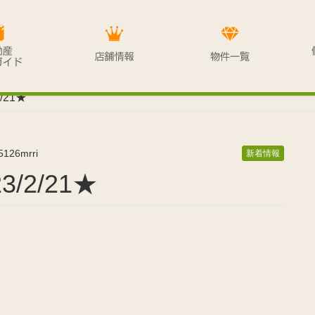
/21★
5126mrri
新着情報
/2/21★