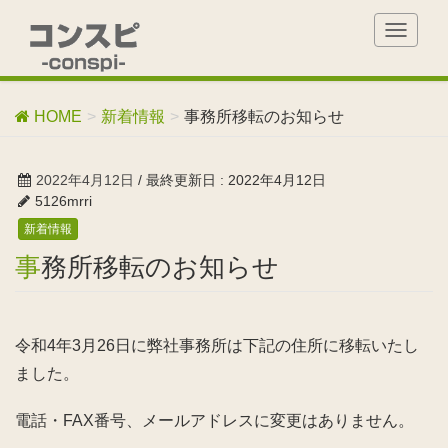
T
o
g
g
HOME
新着情報
事務所移転のお知らせ
l
e
n
2022年4月12日
/ 最終更新日 :
2022年4月12日
a
5126mrri
v
新着情報
i
g
事務所移転のお知らせ
a
t
i
o
令和4年3月26日に弊社事務所は下記の住所に移転いたし
n
ました。
電話・FAX番号、メールアドレスに変更はありません。