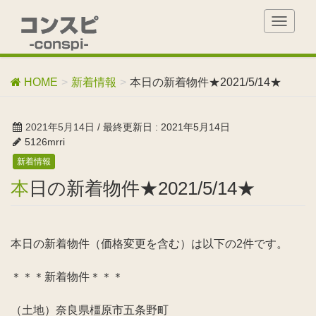
T
o
g
g
HOME
新着情報
本日の新着物件★2021/5/14★
l
e
n
2021年5月14日
/ 最終更新日 :
2021年5月14日
a
5126mrri
v
新着情報
i
g
本日の新着物件★2021/5/14★
a
t
i
o
本日の新着物件（価格変更を含む）は以下の2件です。
n
＊＊＊新着物件＊＊＊
（土地）奈良県橿原市五条野町