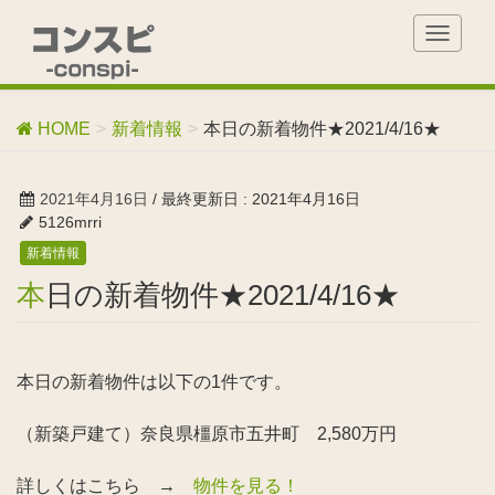
T
o
g
g
HOME
新着情報
本日の新着物件★2021/4/16★
l
e
n
2021年4月16日
/ 最終更新日 :
2021年4月16日
a
5126mrri
v
新着情報
i
g
本日の新着物件★2021/4/16★
a
t
i
o
本日の新着物件は以下の1件です。
n
（新築戸建て）奈良県橿原市五井町 2,580万円
詳しくはこちら →
物件を見る！