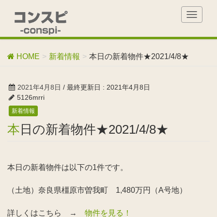
T
o
g
g
HOME
新着情報
本日の新着物件★2021/4/8★
l
e
n
2021年4月8日
/ 最終更新日 :
2021年4月8日
a
5126mrri
v
新着情報
i
g
本日の新着物件★2021/4/8★
a
t
i
o
本日の新着物件は以下の1件です。
n
（土地）奈良県橿原市曽我町 1,480万円（A号地）
詳しくはこちら →
物件を見る！