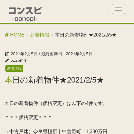
T
o
g
g
HOME
新着情報
本日の新着物件★2021/2/5★
l
e
n
2021年2月5日
/ 最終更新日 :
2021年2月5日
a
5126mrri
v
新着情報
i
g
本日の新着物件★2021/2/5★
a
t
i
o
本日の新着物件（価格変更）は以下の4件です。
n
＊＊＊価格変更＊＊＊
（中古戸建）奈良県橿原市中曽司町 1,380万円