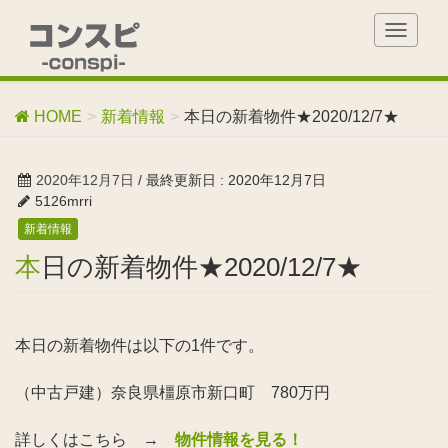
T
o
g
g
HOME
新着情報
本日の新着物件★2020/12/7★
l
e
n
2020年12月7日
/ 最終更新日 :
2020年12月7日
a
5126mrri
v
新着情報
i
g
本日の新着物件★2020/12/7★
a
t
i
o
本日の新着物件は以下の1件です。
n
（中古戸建）奈良県橿原市新口町 780万円
詳しくはこちら →
物件情報を見る！