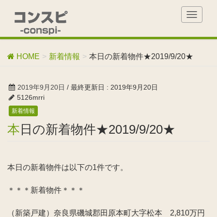
T
o
g
g
HOME
新着情報
本日の新着物件★2019/9/20★
l
e
n
2019年9月20日
/ 最終更新日 :
2019年9月20日
a
5126mrri
v
新着情報
i
g
本日の新着物件★2019/9/20★
a
t
i
o
本日の新着物件は以下の1件です。
n
＊＊＊新着物件＊＊＊
（新築戸建）奈良県磯城郡田原本町大字松本 2,810万円