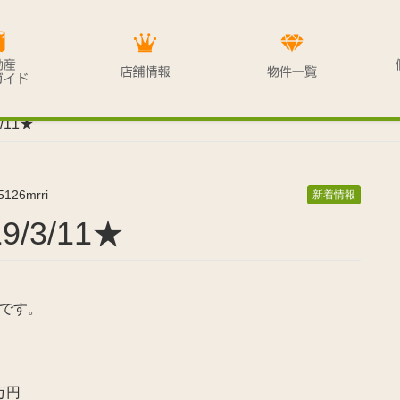
/11★
5126mrri
新着情報
/3/11★
です。
万円