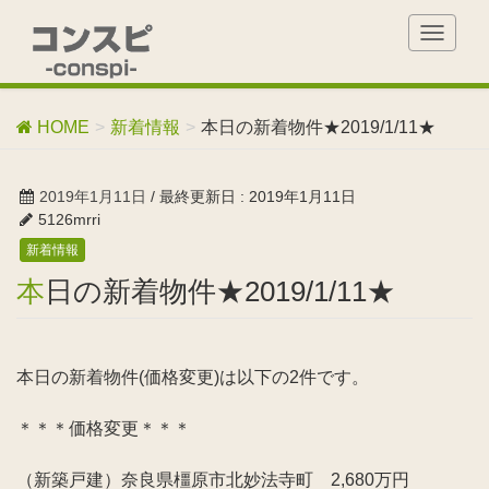
T
o
g
g
HOME
新着情報
本日の新着物件★2019/1/11★
l
e
n
2019年1月11日
/ 最終更新日 :
2019年1月11日
a
5126mrri
v
新着情報
i
g
本日の新着物件★2019/1/11★
a
t
i
o
本日の新着物件(価格変更)は以下の2件です。
n
＊＊＊価格変更＊＊＊
（新築戸建）奈良県橿原市北妙法寺町 2,680万円