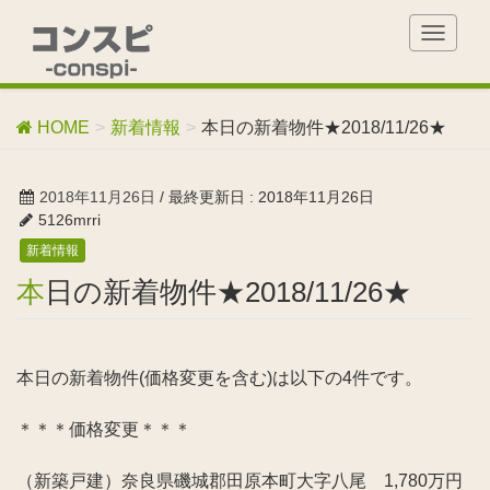
T
o
g
g
HOME
新着情報
本日の新着物件★2018/11/26★
l
e
n
2018年11月26日
/ 最終更新日 :
2018年11月26日
a
5126mrri
v
新着情報
i
g
本日の新着物件★2018/11/26★
a
t
i
o
本日の新着物件(価格変更を含む)は以下の4件です。
n
＊＊＊価格変更＊＊＊
（新築戸建）奈良県磯城郡田原本町大字八尾 1,780万円