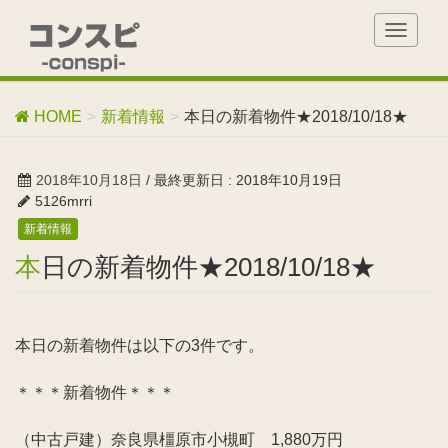
T
o
g
g
HOME
新着情報
本日の新着物件★2018/10/18★
l
e
n
2018年10月18日
/ 最終更新日 :
2018年10月19日
a
5126mrri
v
新着情報
i
g
本日の新着物件★2018/10/18★
a
t
i
o
本日の新着物件は以下の3件です。
n
＊＊＊新着物件＊＊＊
（中古戸建）奈良県橿原市小槻町 1,880万円