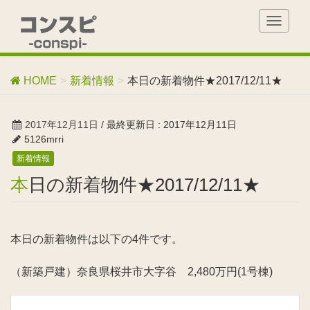
T
o
g
g
HOME
新着情報
本日の新着物件★2017/12/11★
l
e
n
2017年12月11日
/ 最終更新日 :
2017年12月11日
a
5126mrri
v
新着情報
i
g
本日の新着物件★2017/12/11★
a
t
i
o
本日の新着物件は以下の4件です。
n
（新築戸建）奈良県桜井市大字谷 2,480万円(1号棟)