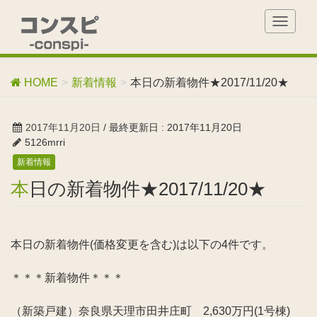
T
o
g
g
HOME
新着情報
本日の新着物件★2017/11/20★
l
e
n
2017年11月20日
/ 最終更新日 :
2017年11月20日
a
5126mrri
v
新着情報
i
g
本日の新着物件★2017/11/20★
a
t
i
o
本日の新着物件(価格変更を含む)は以下の4件です。
n
＊＊＊新着物件＊＊＊
（新築戸建）奈良県天理市田井庄町 2,630万円(1号棟)