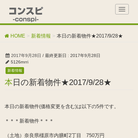
T
o
g
g
HOME
新着情報
本日の新着物件★2017/9/28★
l
e
n
2017年9月28日
/ 最終更新日 :
2017年9月28日
a
5126mrri
v
新着情報
i
g
本日の新着物件★2017/9/28★
a
t
i
o
本日の新着物件(価格変更を含む)は以下の5件です。
n
＊＊＊新着物件＊＊＊
（土地）奈良県橿原市内膳町2丁目 750万円