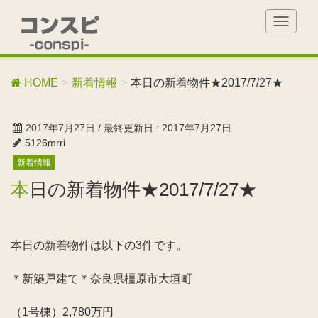
T
o
g
g
HOME
新着情報
本日の新着物件★2017/7/27★
l
e
n
2017年7月27日
/ 最終更新日 :
2017年7月27日
a
5126mrri
v
新着情報
i
g
本日の新着物件★2017/7/27★
a
t
i
o
本日の新着物件は以下の3件です。
n
＊新築戸建て＊奈良県橿原市大垣町
（1号棟）2,780万円