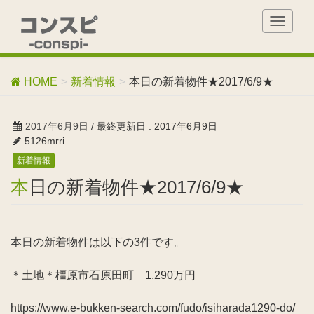
T
o
g
g
HOME
新着情報
本日の新着物件★2017/6/9★
l
e
n
2017年6月9日
/ 最終更新日 :
2017年6月9日
a
5126mrri
v
新着情報
i
g
本日の新着物件★2017/6/9★
a
t
i
o
本日の新着物件は以下の3件です。
n
＊土地＊橿原市石原田町 1,290万円
https://www.e-bukken-search.com/fudo/isiharada1290-do/