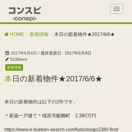
T
o
g
g
HOME
新着情報
本日の新着物件★2017/6/6★
l
e
n
2017年6月6日
/ 最終更新日 :
2017年6月9日
a
5126mrri
v
新着情報
i
g
本日の新着物件★2017/6/6★
a
t
i
o
本日の新着物件は以下の2件です。
n
＊新築一戸建て＊橿原市醍醐町 2,380万円
https://www.e-bukken-search.com/fudo/daigo2380-first/