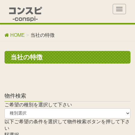
T
o
g
g
HOME
当社の特徴
l
e
n
当社の特徴
a
v
i
g
a
t
物件検索
i
o
ご希望の種別を選択して下さい
n
以下ご希望の条件を選択して物件検索ボタンを押して下さ
い
駅選択